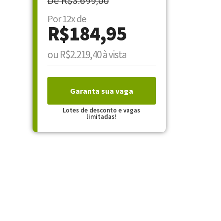
De R$3.699,00
Por 12x de
R$184,95
ou R$2.219,40 à vista
Garanta sua vaga
Lotes de desconto e vagas
limitadas!