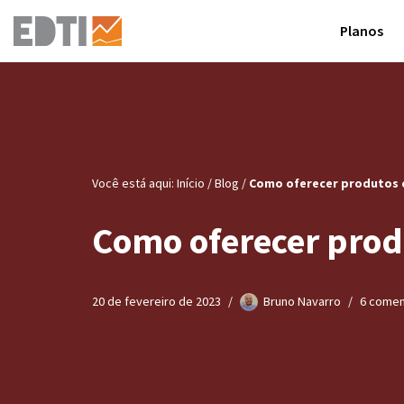
Planos
Pular
para
o
conteúdo
Você está aqui:
Início
/
Blog
/
Como oferecer produtos d
Como oferecer produ
20 de fevereiro de 2023
Bruno Navarro
6 comen