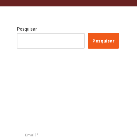
Pesquisar
Pesquisar
Conheça as nossas
soluções, para
transformar sua
empresa!
Inscreva-se agora ⬇