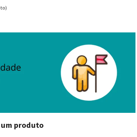
to)
e um produto