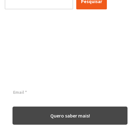
Pesquisar
Conheça as nossas soluções,
para transformar sua
empresa!
Inscreva-se agora ⬇
Quero saber mais!