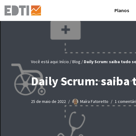
Planos
Pular
para
o
conteúdo
Você está aqui:
Início
/
Blog
/
Daily Scrum: saiba tudo s
Daily Scrum: saiba 
25 de maio de 2022
Maíra Fatoretto
1 comentár