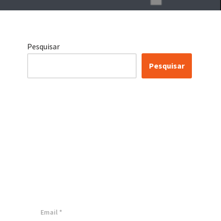
Pesquisar
Pesquisar
Certificação Lean Six
Sigma White Belt
100% Gratuita
Inscreva-se agora e tenha acesso a
nossa plataforma EAD!