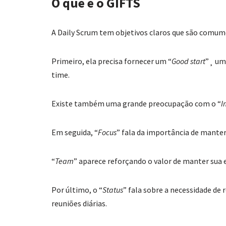
O que é o GIFTS
A Daily Scrum tem objetivos claros que são comum
Primeiro, ela precisa fornecer um “
Good start
”¸ um
time.
Existe também uma grande preocupação com o “
I
Em seguida, “
Focus
” fala da importância de manter
“
Team
” aparece reforçando o valor de manter sua 
Por último, o “
Status
” fala sobre a necessidade de
reuniões diárias.