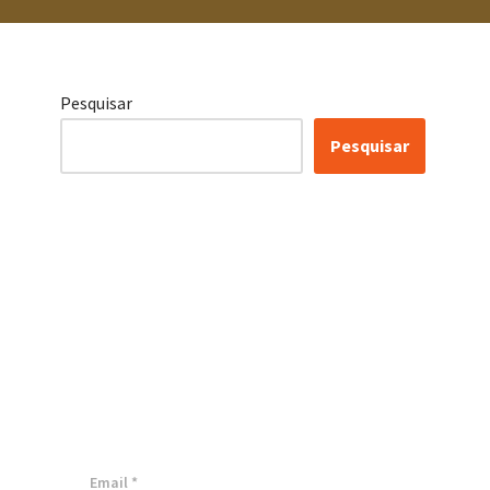
Pesquisar
Pesquisar
Conheça as nossas
soluções, para
transformar sua
empresa!
Inscreva-se agora ⬇