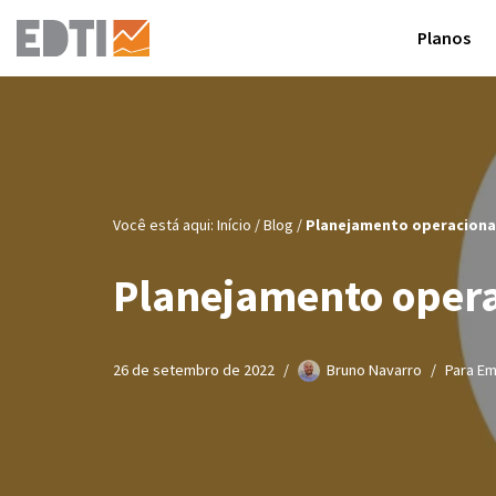
Planos
Pular
para
o
conteúdo
Você está aqui:
Início
/
Blog
/
Planejamento operacional
Planejamento operac
26 de setembro de 2022
Bruno Navarro
Para E