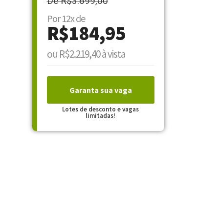
De R$3.699,00
Por 12x de
R$184,95
ou R$2.219,40 à vista
Garanta sua vaga
Lotes de desconto e vagas
limitadas!