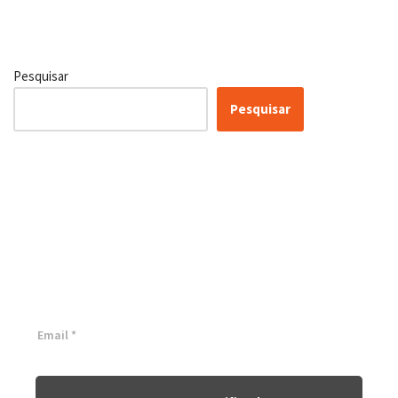
Pesquisar
Pesquisar
Certificação Lean Six Sigma
White Belt 100% Gratuita
Inscreva-se agora e tenha acesso a nossa plataforma EAD!