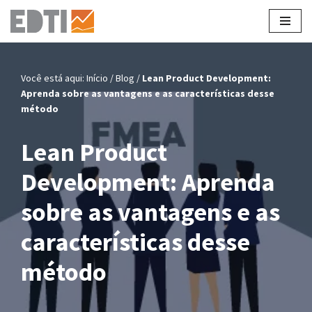
Pular
para
o
Você está aqui:
Início
/
Blog
/
Lean Product Development:
conteúdo
Aprenda sobre as vantagens e as características desse
método
Lean Product
Development: Aprenda
sobre as vantagens e as
características desse
método