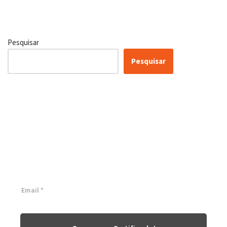
Pesquisar
Pesquisar
Certificação Lean Six Sigma
White Belt 100% Gratuita
Inscreva-se agora e tenha acesso a nossa plataforma EAD!