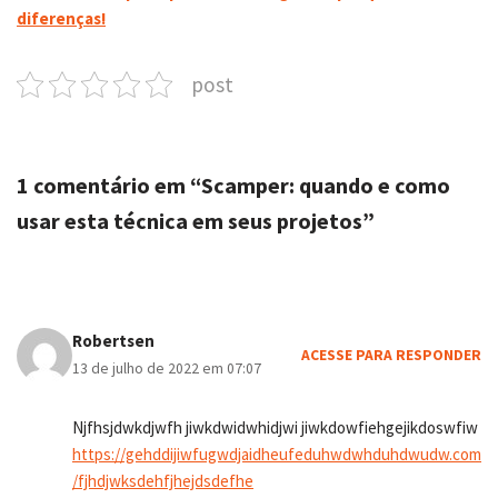
diferenças!
post
1 comentário em “Scamper: quando e como
usar esta técnica em seus projetos”
Robertsen
ACESSE PARA RESPONDER
13 de julho de 2022 em 07:07
Njfhsjdwkdjwfh jiwkdwidwhidjwi jiwkdowfiehgejikdoswfiw
https://gehddijiwfugwdjaidheufeduhwdwhduhdwudw.com
/fjhdjwksdehfjhejdsdefhe