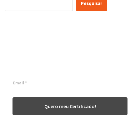
Pesquisar
Certificação Lean Six Sigma
White Belt 100% Gratuita
Inscreva-se agora e tenha acesso a nossa plataforma EAD!
Quero meu Certificado!