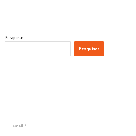
Pesquisar
Pesquisar
Certificação Lean Six Sigma
White Belt 100% Gratuita
Inscreva-se agora e tenha acesso a nossa plataforma EAD!