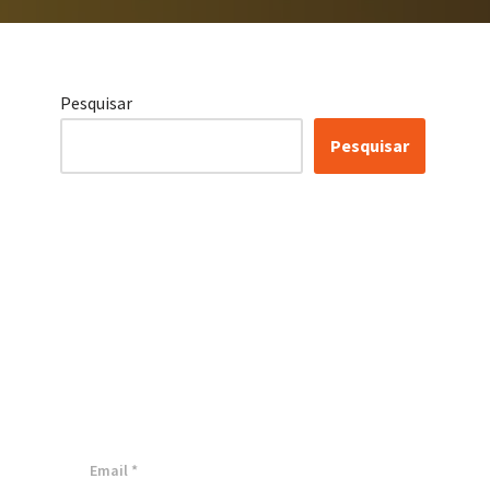
Pesquisar
Pesquisar
Certificação Lean Six
Sigma White Belt
100% Gratuita
Inscreva-se agora e tenha acesso a
nossa plataforma EAD!