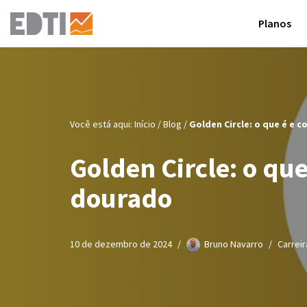
Planos
Pular
para
o
conteúdo
Você está aqui:
Início
/
Blog
/
Golden Circle: o que é e 
Golden Circle: o qu
dourado
10 de dezembro de 2024
Bruno Navarro
Carrei