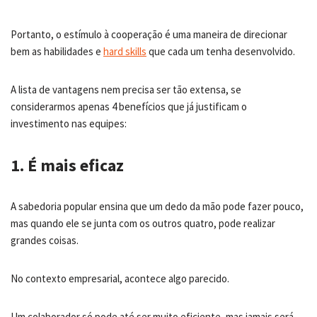
Portanto, o estímulo à cooperação é uma maneira de direcionar
bem as habilidades e
hard skills
que cada um tenha desenvolvido.
A lista de vantagens nem precisa ser tão extensa, se
considerarmos apenas 4 benefícios que já justificam o
investimento nas equipes:
1. É mais eficaz
A sabedoria popular ensina que um dedo da mão pode fazer pouco,
mas quando ele se junta com os outros quatro, pode realizar
grandes coisas.
No contexto empresarial, acontece algo parecido.
Um colaborador só pode até ser muito eficiente, mas jamais será