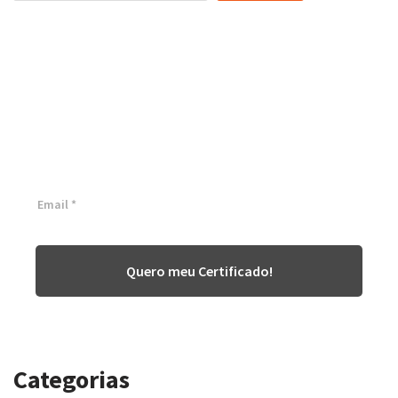
Certificação Lean Six Sigma
White Belt 100% Gratuita
Inscreva-se agora e tenha acesso a nossa plataforma EAD!
Quero meu Certificado!
Categorias