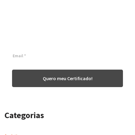
Certificação Lean Six Sigma
White Belt 100% Gratuita
Inscreva-se agora e tenha acesso a nossa plataforma EAD!
Quero meu Certificado!
Categorias