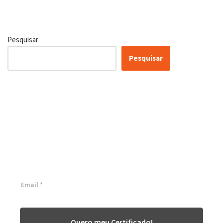
Pesquisar
Pesquisar
Certificação Lean Six Sigma
White Belt 100% Gratuita
Inscreva-se agora e tenha acesso a nossa plataforma EAD!
Quero meu Certificado!