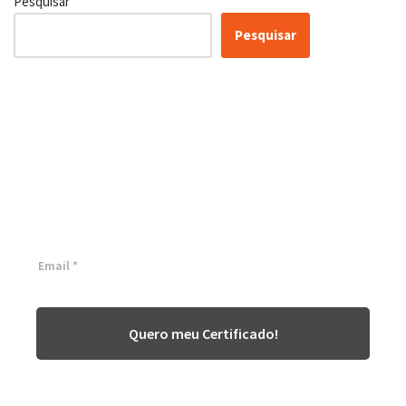
Pesquisar
Pesquisar
Certificação Lean Six Sigma
White Belt 100% Gratuita
Inscreva-se agora e tenha acesso a nossa plataforma EAD!
Quero meu Certificado!