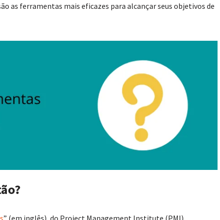
são as ferramentas mais eficazes para alcançar seus objetivos de
tão?
es
” (em inglês), do Project Management Institute (PMI),