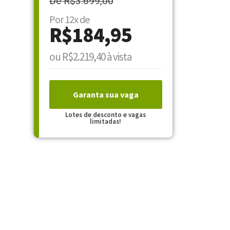
De R$3.699,00
Por 12x de
R$184,95
ou R$2.219,40 à vista
Garanta sua vaga
Lotes de desconto e vagas
limitadas!