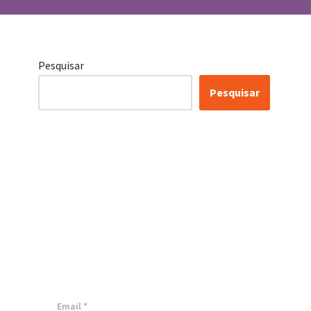
Pesquisar
Pesquisar
Conheça as nossas
soluções, para
transformar sua
empresa!
Inscreva-se agora ⬇